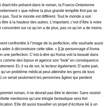
i étant très présent dans le roman, la Franco-Ontarienne
retiennent « que même la plus grande tempête finit par se
e pas. Tout le monde est différent. Tout le monde a son
 être à la hauteur des autres. L’important, c’est d’être à notre
 se concentrer sur ce qu’on a de plus, pas ce qu’on a de moins.
nt confrontée à l’image de la perfection, elle souhaite aussi
a aider à déconstruire cette idée. « [L]e personnage d’Asma
ion une perfection. C’est-à-dire qu’Asma voit la beauté dans
eils comme des bijoux et agence son “look” en conséquence.
rement. Et, il va de soi, le lecteur également. D’autre part,
re qu’un problème médical peut atteindre les gens de tous
 où ce serait seulement les personnes âgées qui perdent
premier roman, il ne devrait pas être le dernier. Sans vouloir
llette mentionne qu’une trilogie fantastique sera fort
tion. Elle dit aussi travailler un projet d’écriture lié à un