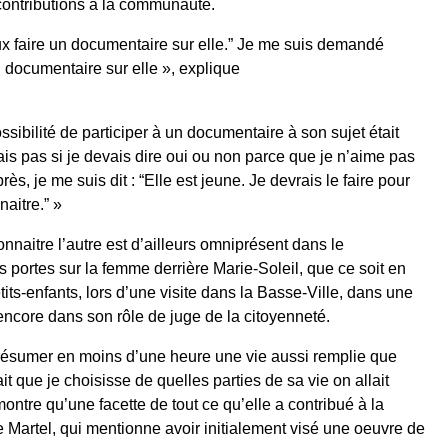
ontributions à la communauté.
eux faire un documentaire sur elle.” Je me suis demandé
n documentaire sur elle », explique
sibilité de participer à un documentaire à son sujet était
ais pas si je devais dire oui ou non parce que je n’aime pas
ès, je me suis dit : “Elle est jeune. Je devrais le faire pour
naitre.” »
onnaitre l’autre est d’ailleurs omniprésent dans le
 portes sur la femme derrière Marie-Soleil, que ce soit en
ts-enfants, lors d’une visite dans la Basse-Ville, dans une
 encore dans son rôle de juge de la citoyenneté.
 résumer en moins d’une heure une vie aussi remplie que
ait que je choisisse de quelles parties de sa vie on allait
montre qu’une facette de tout ce qu’elle a contribué à la
Martel, qui mentionne avoir initialement visé une oeuvre de